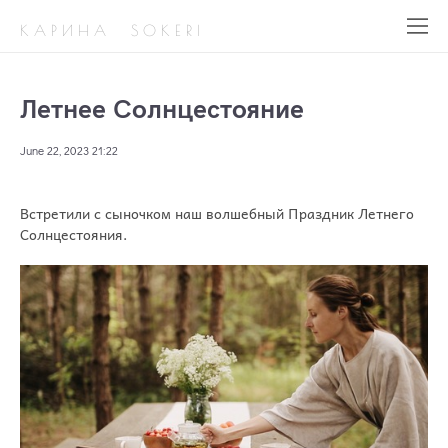
К А Р И Н А S O K E R I
Летнее Солнцестояние
June 22, 2023 21:22
Встретили с сыночком наш волшебный Праздник Летнего
Солнцестояния.