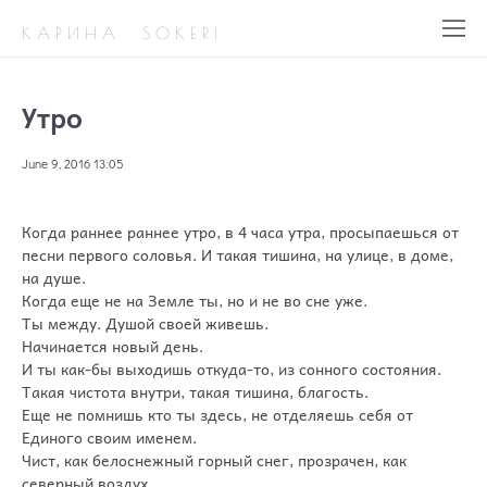
К А Р И Н А S O K E R I
Утро
June 9, 2016 13:05
Когда раннее раннее утро, в 4 часа утра, просыпаешься от
песни первого соловья. И такая тишина, на улице, в доме,
на душе.
Когда еще не на Земле ты, но и не во сне уже.
Ты между. Душой своей живешь.
Начинается новый день.
И ты как-бы выходишь откуда-то, из сонного состояния.
Такая чистота внутри, такая тишина, благость.
Еще не помнишь кто ты здесь, не отделяешь себя от
Единого своим именем.
Чист, как белоснежный горный снег, прозрачен, как
северный воздух.